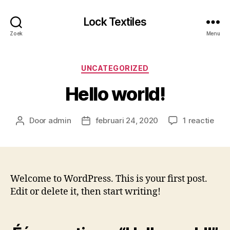
Lock Textiles
Zoek
Menu
Categorieën
UNCATEGORIZED
Hello world!
op
Door
admin
februari 24, 2020
1 reactie
Berichtauteur
Berichtdatum
Hell
worl
Welcome to WordPress. This is your first post.
Edit or delete it, then start writing!